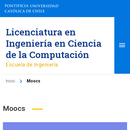
Ir
al
contenido
Me
Licenciatura en
pri
Ingeniería en Ciencia
de la Computación
Escuela de Ingeniería
Inicio
Moocs
Moocs