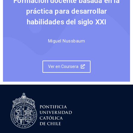
Formación docente basada en la
práctica para desarrollar
habilidades del siglo XXI
Miguel Nussbaum
Ver en Coursera