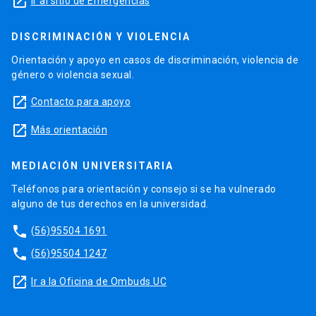
launch
Ir al sitio de Emergencias
DISCRIMINACIÓN Y VIOLENCIA
Orientación y apoyo en casos de discriminación, violencia de
género o violencia sexual.
launch
Contacto para apoyo
launch
Más orientación
MEDIACIÓN UNIVERSITARIA
Teléfonos para orientación y consejo si se ha vulnerado
alguno de tus derechos en la universidad.
phone
(56)95504 1691
phone
(56)95504 1247
launch
Ir a la Oficina de Ombuds UC