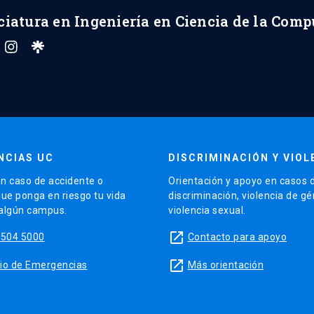
ciatura en Ingeniería en Ciencia de la Com
NCIAS UC
DISCRIMINACIÓN Y VIOL
n caso de accidente o
Orientación y apoyo en casos 
que ponga en riesgo tu vida
discriminación, violencia de g
 algún campus.
violencia sexual.
launch
5504 5000
Contacto para apoyo
launch
sitio de Emergencias
Más orientación