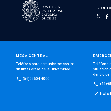
Licen
MESA CENTRAL
EMERGE
Teléfono para comunicarse con las
Teléfono e
distintas áreas de la Universidad.
situación 
dentro de
phone
(56)95504 4000
phone
(56)9
launch
Ir al 