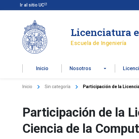
Ir
Ir al sitio UC
al
contenido
Licenciatura 
Escuela de Ingeniería
Inicio
Nosotros
Licenc
Inicio
Sin categoría
Participación de la Licenci
Participación de la L
Ciencia de la Comput