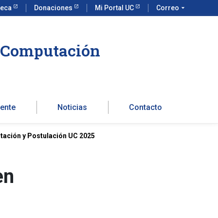
teca
Donaciones
Mi Portal UC
Correo
arrow_drop_down
a Computación
ente
Noticias
Contacto
entación y Postulación UC 2025
en