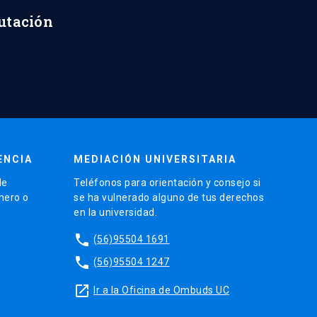
putación
ENCIA
MEDIACIÓN UNIVERSITARIA
de
Teléfonos para orientación y consejo si
énero o
se ha vulnerado alguno de tus derechos
en la universidad.
phone
(56)95504 1691
phone
(56)95504 1247
launch
Ir a la Oficina de Ombuds UC