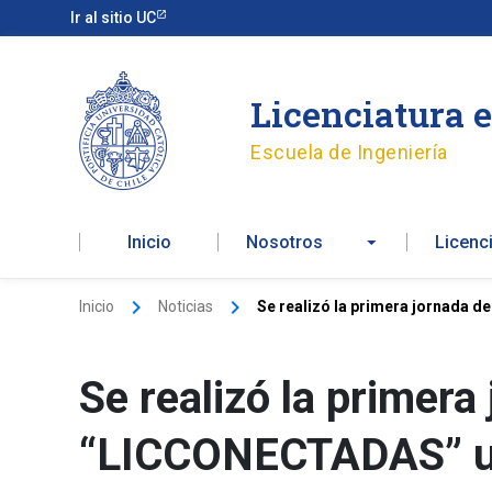
Ir
Ir al sitio UC
al
contenido
Licenciatura 
Escuela de Ingeniería
Inicio
Nosotros
Licenc
Inicio
Noticias
Se realizó la primera jornada d
Se realizó la primera
“LICCONECTADAS” una