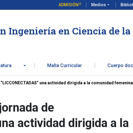
ADMISIÓN
Medios
arrow_drop_down
Biblio
en Ingeniería en Ciencia de l
iatura
Malla Curricular
Cuerpo doc
e “LICCONECTADAS” una actividad dirigida a la comunidad femenina 
 jornada de
 actividad dirigida a la