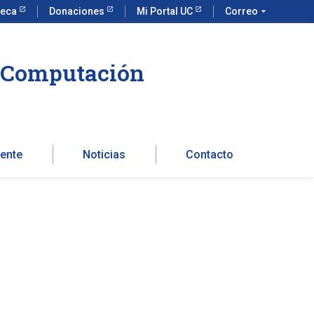
teca
Donaciones
Mi Portal UC
Correo
arrow_drop_down
a Computación
ente
Noticias
Contacto