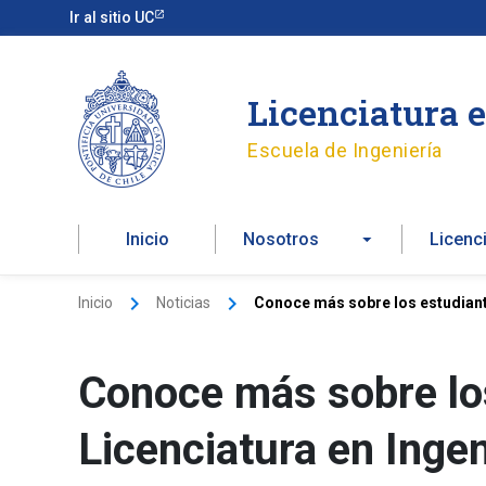
Ir
Ir al sitio UC
al
contenido
Licenciatura 
Escuela de Ingeniería
Inicio
Nosotros
Licenc
Inicio
Noticias
Conoce más sobre los estudiante
Conoce más sobre los
Licenciatura en Ingen