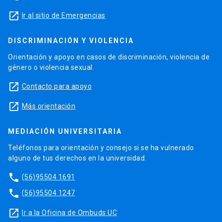
launch
Ir al sitio de Emergencias
DISCRIMINACIÓN Y VIOLENCIA
Orientación y apoyo en casos de discriminación, violencia de
género o violencia sexual.
launch
Contacto para apoyo
launch
Más orientación
MEDIACIÓN UNIVERSITARIA
Teléfonos para orientación y consejo si se ha vulnerado
alguno de tus derechos en la universidad.
phone
(56)95504 1691
phone
(56)95504 1247
launch
Ir a la Oficina de Ombuds UC